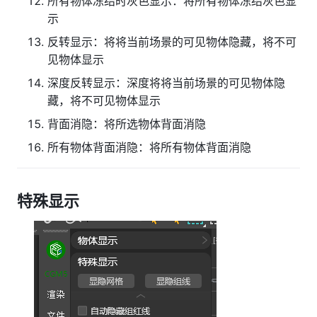
所有物体冻结时灰色显示：将所有物体冻结灰色显
示
反转显示：将将当前场景的可见物体隐藏，将不可
见物体显示
深度反转显示：深度将将当前场景的可见物体隐
藏，将不可见物体显示
背面消隐：将所选物体背面消隐
所有物体背面消隐：将所有物体背面消隐
特殊显示