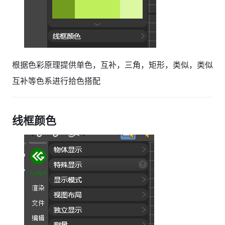
根据色彩原理提供单色，互补，三角，矩形，类似，类似
互补等色系进行拾色搭配
线框颜色