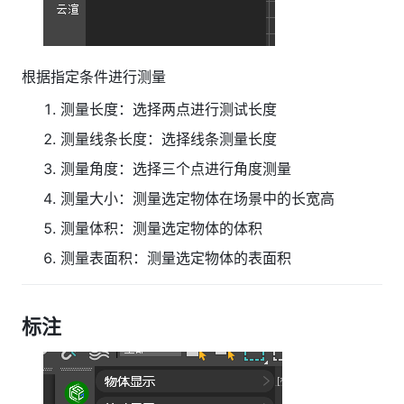
根据指定条件进行测量
测量长度：选择两点进行测试长度
测量线条长度：选择线条测量长度
测量角度：选择三个点进行角度测量
测量大小：测量选定物体在场景中的长宽高
测量体积：测量选定物体的体积
测量表面积：测量选定物体的表面积
标注