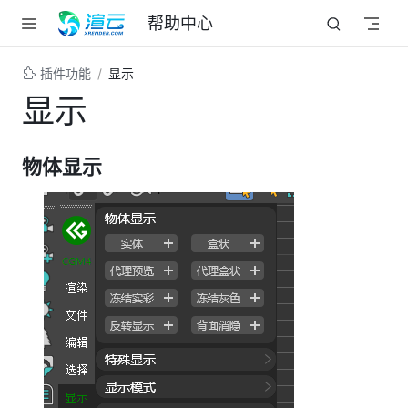
跳至主要內容
帮助中心
插件功能
显示
显示
物体显示