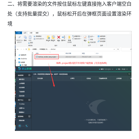
二、将需要渲染的文件按住鼠标左键直接拖入客户端空白
处（支持批量提交），鼠标松开后在弹框页面设置渲染环
境