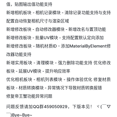
值，贴图输出值功能支持
新增相机板块 - 相机记录模块 - 清除记录功能支持与支持
配置自动恢复相机尺寸与渲染区域
新增修改板块 - 自动修改器模块 - 新增改名与置顶功能
新增修改板块 - 批量UV模块 - 支持配置默认定向添加
新增修改板块 - 随机材质ID - 添加MaterialByElement修
改器功能支持
新增实用板块 - 清理模块 - 强力删除功能支持 优化修改
板块 - 延展UV模块 - 提升响应效率
优化相机板块 - 相机列表模块 - 操作体验优化 修复材质
板块 - 材质转换模块 - 异常情况下导致材质转换报错
修复帝王蟹功能异常问题
问题反馈请加QQ群459050929，下版本见！ ヾ(￣▽
￣)Bye~Bye~